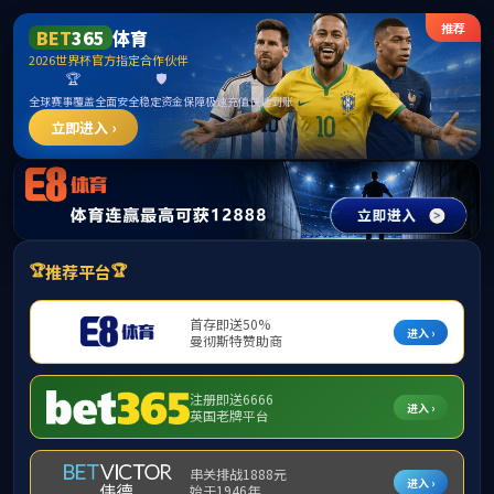
williamhill英国威廉希尔官网_始于英国国际品牌
当前位置：
首页
>
学生发展
>
学科竞赛
学生发展
01
广州南方学院williamhill中国官网 数智化企业经营沙盘大赛校内赛报名开始啦
一、大赛内容数智化企业经营沙盘大赛是《全国普通高校学科
2024-12
竞赛排行榜》榜单内学科竞赛项目之一，本赛项通过还原真实
的企业数智化转型改造应用场景，体现完整任务，主要考察选
手对于企业经营管理应用的综合技能，...
01
第二届全国大学生职业规划大赛广州南方学院williamhill中国官网院内选拔赛
自2024年11月25日以来，williamhill中国官网有序开展了第
2024-12
二届全国大学生职业规划大赛的通知发布与学生参赛材料征集