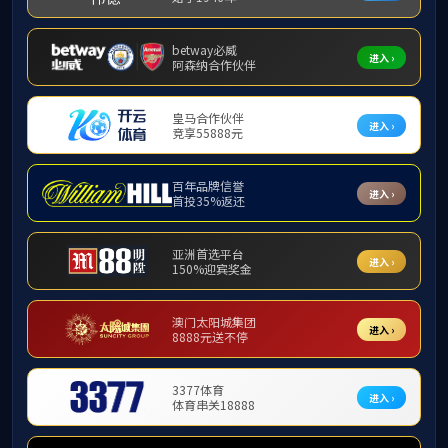
点击：
为进一步巩固全院学子安全防范知识，强化五一假期人
身与财产安全保障意识，切实筑牢校园安全防线，williamhill
中国官网各班级陆续召开了以“筑牢安全防线，共度平安五
一”为主题的班会，引导同学们学习安全知识。