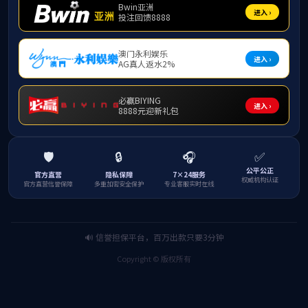
第十三周具体值班安排及教师简介如下：
张晓锐