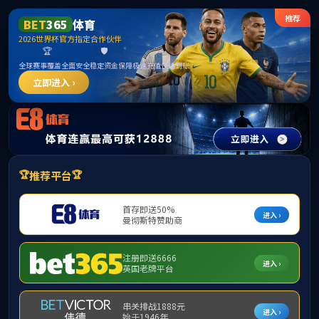
williamhill英国威廉希尔官网_始于英国国际品牌
当前位置：
首页
>
学院新闻
>
正文
学院新闻
课后指导赋能 助跑专业发展 —— williamhill中
国官网指导老师第十三周值班安排
编辑：williamhill中国官网
发布时间：2026-05-25