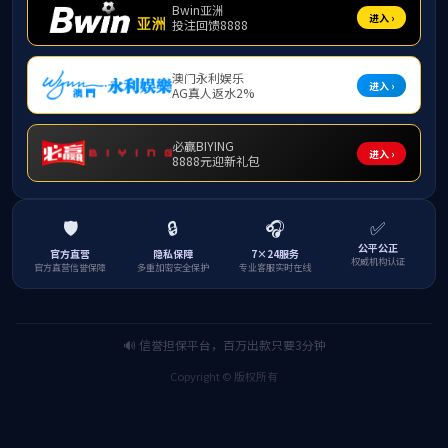
话，在慢工细活里，找回内心的平静与成就感。