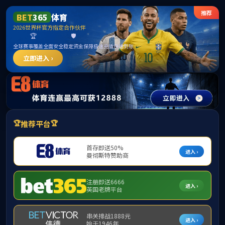
williamhill英国威廉希尔官网_始于英国国际品牌
当前位置：
首页
>
学院新闻
>
正文
学院新闻
励能课堂 | williamhill中国官网励能课堂“丝韵流
彩 —— 掐丝珐琅非遗体验工坊”开课啦！
编辑：williamhill中国官网
发布时间：2026-05-25