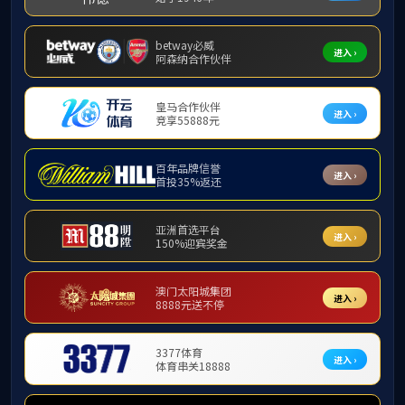
点击：
2026年4月12日，广州南方学院williamhill中国官
网第十七届“会辩杯”辩论赛正式启幕。本届“会辩
杯”以“辩以明志，学以修身；思以致远，行以成才”为
主题，旨在以辩论为载体，涵养理性思维、培育青年志
气，引导同学们在思辨中锤炼逻辑、在交锋中拓宽视
野，以辩促学、以赛促行。经过初赛与半决赛的层层角
逐，最终两支队伍脱颖而出，成功晋级决赛。现诚邀全
校学子莅临决赛现场，共赴盛会！
ONE启幕有声｜开幕式暨表演赛