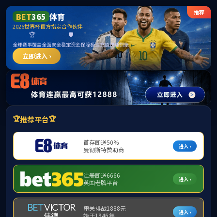
williamhill英国威廉希尔官网_始于英国国际品牌
当前位置：
首页
>
学院新闻
>
正文
学院新闻
课后指导赋能 助跑专业发展 —— williamhill中
国官网指导老师第九周值班安排
编辑：williamhill中国官网
发布时间：2026-04-30