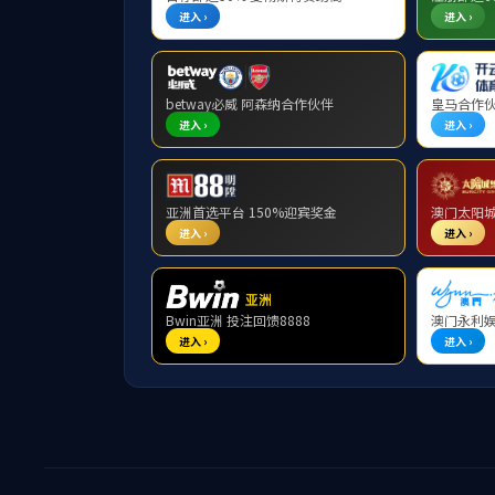
党建引领 | williamhi
三月春风暖人心，雷锋精神永传承。雷锋精神作为
导学子感悟雷锋精神内涵、激发奉献意识，广州南方学院will
践行平台。
活动获williamhill中国官网学子积极响应
锋事迹与青春风采相融，充分展现了williamhil
奉献精神的内生动力。