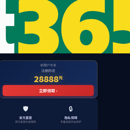
学校主页
旧站入口
|
党团工作
学生发展
合作交流
ACCA专栏
校友天地
英国威廉希尔公司网站
服务指南
首页
>
党团工作
>
党建之窗
>
正文