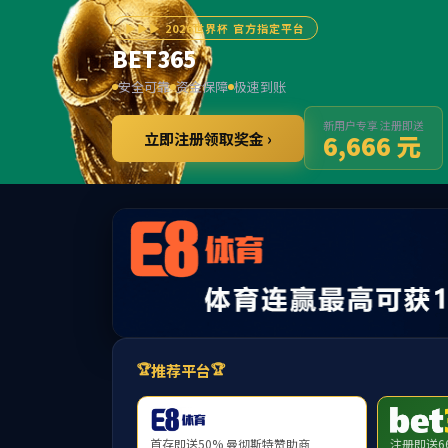
党团工作
党建之窗
团学