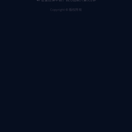
优秀作品展示
严谨评审、公平打分，从主题立意、创意独特性、制作规范三大维度
一 等 奖