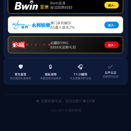
《得闲谨制》以抗日战争为历史背景，讲述了钳工莫得
闲避难至戈止镇，与当地民众及防空炮长肖衍相识相处。在
日军来袭，打破小镇和平后，平民群体从渴望安稳生活到奋
起抵抗，运用自身技艺与力量，以平凡之躯坚守家园的故
事。影片集中呈现了乱世中普通民众的责任担当与家国情
怀，深刻诠释了战争年代人们对信念的坚守，具有较高的思