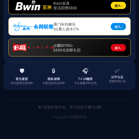
活动伊始，主持人带领同学们回顾了延安精神的背景。
延安是中国革命的圣地、新中国的摇篮。延安时期孕育并传
承的光荣传统和优良作风，特别是以“坚定正确的政治方向；
解放思想、实事求是的思想路线；全心全意为人民服务的根
本宗旨；自力更生艰苦奋斗的创业精神”为核心内涵的延安精
神，不仅是中国共产党人精神谱系的重要组成部分，更是中
国共产党在长期革命实践中积累的宝贵精神财富。