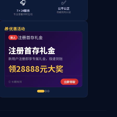
赛初赛圆满结束！
大赛初赛覆盖全国27个省、自治区、直辖市，吸引近200
的竞赛平台和自我展现的舞台。