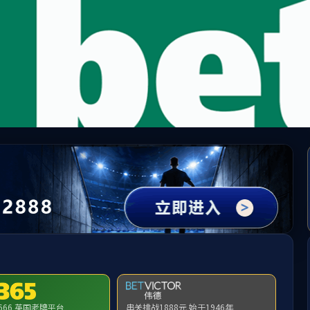
williamhill英国威廉希尔官网_始于英国国际品牌
首页
学院概况
专业设置
师资团队
当前位置：
实践▶
就业信息▶
学子风采