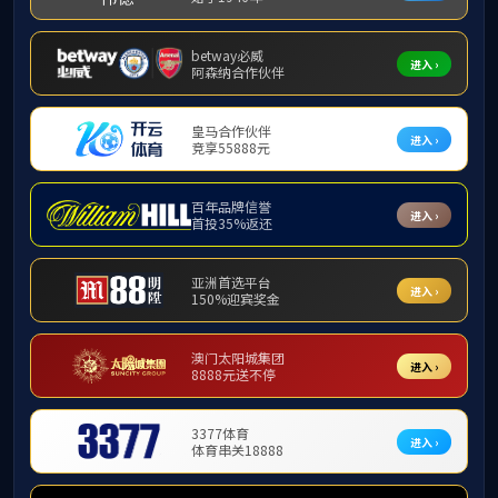
点击：
12月7日，2024 年第九届 “科云杯” 全国大学生财会职业
能力大赛全国总决赛圆满收官，williamhill中国官网参赛团队
凭借卓越的专业素养和出色的团队协作，与来自全国100支本
科院校队伍的激烈竞争中脱颖而出，荣获二等奖。此次大赛
汇聚了全国各地高校的财会精英，williamhill中国官网学子能
在其中斩获佳绩，充分彰显了williamhill中国官网在财会专业
教育领域的雄厚实力和丰硕成果。