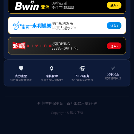
三、工作经历
2024年9月—至今：广州南方学院williamhill中国官网
1988年7月—2024年9月：南京审计大学
四、教学情况
讲授《财务管理》、《管理会计》、《成本会计》等课
程。
五、科研情况
论文：
在《财贸经济》《财政研究》《财经科学》《财经理论
与实践》等专业期刊发表学术论文50余篇。