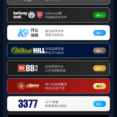
点击：
一、基本情况
朱明秀，女，教授
研究方向：资本市场财务问题，财务治理
电子邮件：2283866919@qq.com
二、教育背景
1982年—1986年：苏州大学会计学专业，学士
1986年—1988年：东北财经大学会计学专业，硕士
2003年—2006年：南京大学会计学专业，博士